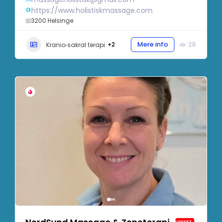
https://www.holistiskmassage.com
3200 Helsinge
Mere info
+2
29
Kranio‑sakral terapi