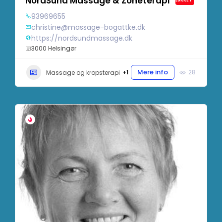
NordSund Massage & Zoneterapi
LUKKET
93969655
christine@massage-bogattke.dk
https://nordsundmassage.dk
3000 Helsingør
Mere info
+1
28
Massage og kropsterapi