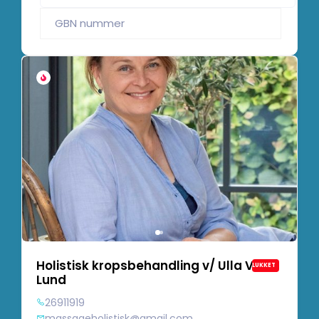
Holistisk kropsbehandling v/ Ulla V.
LUKKET
Lund
26911919
massageholistisk@gmail.com